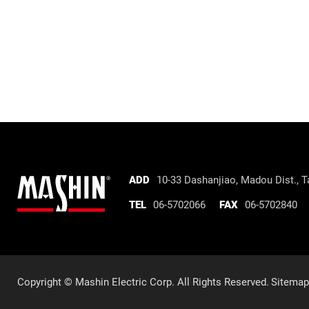
Mashin
ADD
10-33 Dashanjiao, Madou Dist.,
Ta
Electric
TEL
06-5702066
FAX
06-5702840
Corp.
Company
information
Copyright © Mashin Electric Corp. All Rights Reserved.
Sitemap