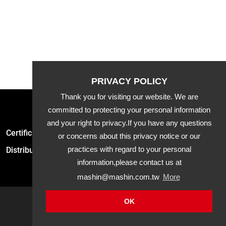
Thank you for visiting our website. We are
committed to protecting your personal information
and your right to privacy.If you have any questions
Certification
Latest News
Product
or concerns about this privacy notice or our
practices with regard to your personal
Distribution
Downloads
APP
information,please contact us at
mashin@mashin.com.tw
More
OK
Mashin
Electric