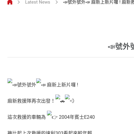
!
Latest News
📣號外號外📣 麻新上新片囉 ! 麻新
麻
新
救
援
📣號外
隊
再
次
出
發！
號外號外
麻新上新片囉 !
🚗
💨
麻新救援隊再次出發！
這次救援的車輛為
2004年賓士E240
雖比起上次救援的速利303看起來較年輕