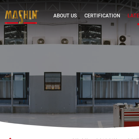
Mashin
ABOUT US
CERTIFICATION
LAT
Electric
Corp.
📣
Menu
號
外
號
外
📣
T
麻
新
上
新
片
囉