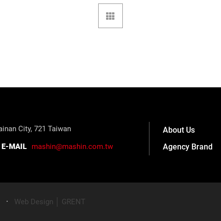
inan City, 721 Taiwan
About Us
Agency Brand
E-MAIL
mashin@mashin.com.tw
‧
Web Design │ GRENT