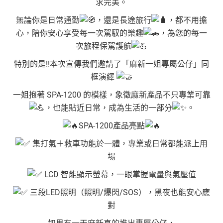
求完美。
無論你是日常通勤
，還是長途旅行
，都不用擔
心，陪你安心享受每一次駕馭的樂趣
，為您的每一
次旅程保駕護航
特別的是!!本次宣傳我們邀請了「麻新一姐專屬公仔」同
框演繹
一姐抱著 SPA-1200 的模樣，象徵麻新產品不只專業可靠
，也能貼近日常，成為生活的一部分
。
SPA-1200產品亮點
集打氣＋救車功能於一體，專業或日常都能派上用
場
LCD 智能顯示螢幕，一眼掌握電量與氣壓值
三段LED照明（照明/爆閃/SOS），黑夜也能安心應
對