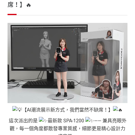
不
席！】🔥
缺
席！】
🔥
【AI潮流展示新方式，我們當然不缺席！】
這次派出的是
最新款 SPA-1200
—— 兼具亮眼外
觀，每一個角度都散發專業質感，細節更是精心設計力