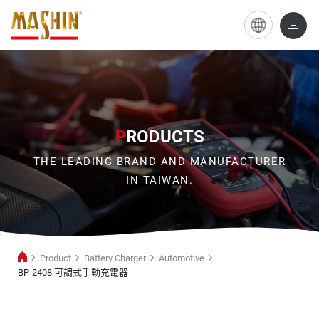
BP-
2408
可
調
式
P
RODUCTS
手
THE LEADING BRAND AND MANUFACTURER
動
IN TAIWAN.
充
電
器
Product
Battery Charger
Automotive
BP-2408 可調式手動充電器
Automotive