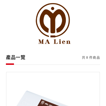
麻
聯
電
機
產品一覽
共
8
件商品