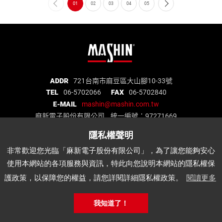
01
02
03
04
05
麻
ADDR
721台南市麻豆區大山腳10-33號
TEL
06-5702066
FAX
06-5702840
新
E-MAIL
mashin@mashin.com.tw
電
麻新電子股份有限公司 統一編號：97271669
子
股
份
關於我們
品質認證
最新消息
產品介紹
非常歡迎您光臨「麻新電子股份有限公司」，為了讓您能夠安心
有
代理品牌
經銷據點
說明書下載
APP
使用本網站的各項服務與資訊，特此向您說明本網站的隱私權保
限
公
護政策，以保障您的權益，請您詳閱詳細隱私權政策。
閱讀更多
麻
司
新
公
Copyright © Mashin Electric Corp. All Rights Reserved.
我知道了！
電
網站地圖
‧
網頁設計│鉅潞科技
司
子