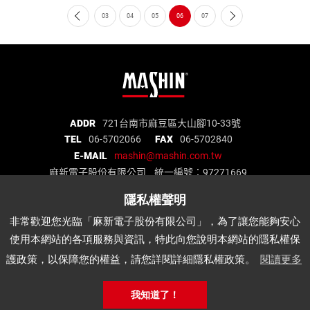
03
04
05
06
07
麻
ADDR
721台南市麻豆區大山腳10-33號
TEL
06-5702066
FAX
06-5702840
新
E-MAIL
mashin@mashin.com.tw
電
麻新電子股份有限公司 統一編號：97271669
子
股
份
關於我們
品質認證
最新消息
產品介紹
非常歡迎您光臨「麻新電子股份有限公司」，為了讓您能夠安心
有
代理品牌
經銷據點
說明書下載
APP
使用本網站的各項服務與資訊，特此向您說明本網站的隱私權保
限
公
護政策，以保障您的權益，請您詳閱詳細隱私權政策。
閱讀更多
麻
司
新
公
Copyright © Mashin Electric Corp. All Rights Reserved.
我知道了！
電
網站地圖
‧
網頁設計│鉅潞科技
司