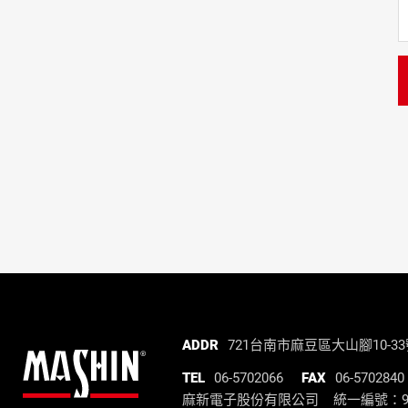
麻
ADDR
721台南市麻豆區大山腳10-3
新
TEL
06-5702066
FAX
06-5702840
電
麻新電子股份有限公司 統一編號：972