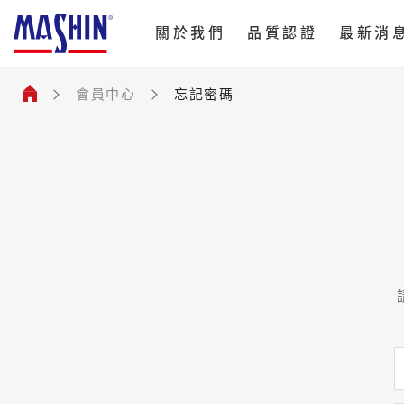
麻
關於我們
品質認證
最新消
新
忘
電
子
記
會員中心
忘記密碼
股
密
份
碼
有
限
公
司
Menu