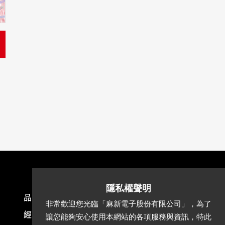
品質認證
最新消息
產品介紹
非常歡迎您光臨「麻新電子股份有限公司」，為了
經銷據點
說明書下載
APP
讓您能夠安心使用本網站的各項服務與資訊，特此