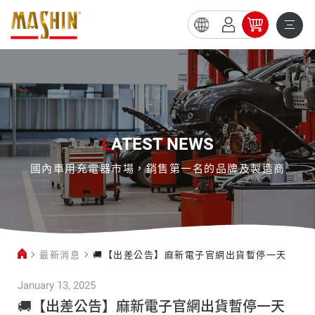
🚚
【出
差
公
告】
L
ATEST NEWS
麻
國內車用充電器市場，銷售第一名的品牌及製造商
新
電
子
官
最新消息
🚚【出差公告】麻新電子官網出貨暫停一天
網
出
January 13, 2025
貨
🚚【出差公告】麻新電子官網出貨暫停一天