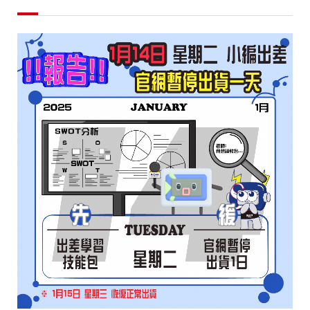
暫
停
一
天