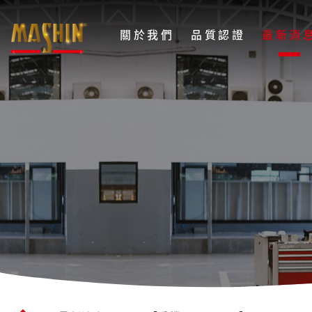
麻
關於我們
品質認證
最新消
新
電
🏍️
子
【重
股
機
份
展
有
限
Day
公
2！】
司
🔥
Menu