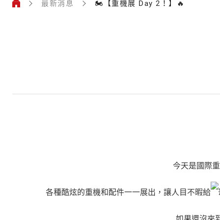
最新消息
🏍️【重機展 Day 2！】🔥
今天是國際重
各種酷炫的重機和配件一一展出，讓人目不暇給
如果還沒來