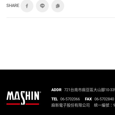
SHARE
麻
ADDR
721台南市麻豆區大山腳10-3
新
TEL
06-5702066
FAX
06-5702840
電
麻新電子股份有限公司 統一編號：972
子