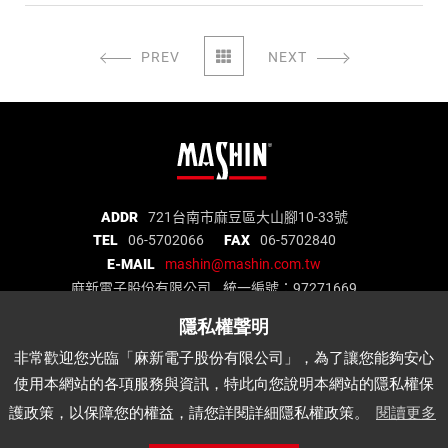
PREV
NEXT
麻
ADDR
721台南市麻豆區大山腳10-33號
TEL
06-5702066
FAX
06-5702840
新
E-MAIL
mashin@mashin.com.tw
電
麻新電子股份有限公司 統一編號：97271669
子
股
份
關於我們
品質認證
最新消息
產品介紹
非常歡迎您光臨「麻新電子股份有限公司」，為了讓您能夠安心
有
代理品牌
經銷據點
說明書下載
APP
使用本網站的各項服務與資訊，特此向您說明本網站的隱私權保
限
公
護政策，以保障您的權益，請您詳閱詳細隱私權政策。
閱讀更多
麻
司