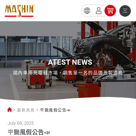
🪧
颱
風
假
公
L
ATEST NEWS
告
國內車用充電器市場，銷售第一名的品牌及製造商
📣
最新消息
🪧颱風假公告📣
July 08, 2025
🪧颱風假公告📣