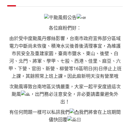
颱風假公告
各位麻粉們好：
由於受中度颱風丹娜絲影響，台南市政府宣佈部分區域
電力中斷尚未恢復、積淹水災後善後清理事宜，為維護
市民安全及重建家園，臺南市鹽水、東山、後壁、白
河、北門、將軍、學甲、七股、西港、佳里、麻豆、六
甲、下營、官田、新營、柳營等16區明日(8)日停止上班
上課，其餘照常上班上課。因此麻新明天沒有營業哦
次颱風導致台南地區災情嚴重，大家一起平安度過這次
颱風
，出門務必注意安全，非必要請盡量避免外
出！
有任何問題一樣可以私訊我們
我們將會在上班期間
儘快回覆