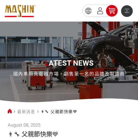
👨‍🔧
父
親
節
快
L
ATEST NEWS
樂
國內車用充電器市場，銷售第一名的品牌及製造商
💙
最新消息
👨‍🔧 父親節快樂💙
August 08, 2025
👨‍🔧 父親節快樂💙