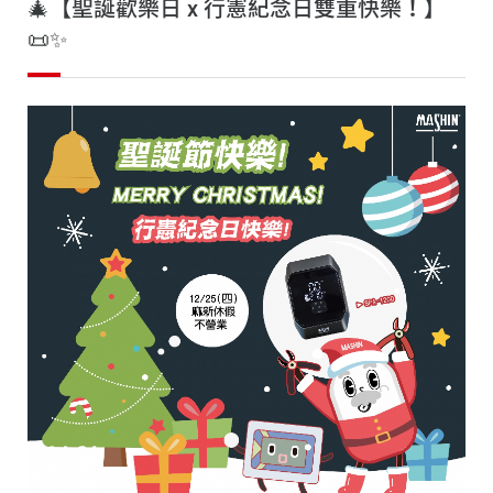
🎄【聖誕歡樂日 x 行憲紀念日雙重快樂！】
重
📜✨
快
樂！】
📜
✨