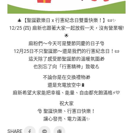
🎄【聖誕歡樂日 x 行憲紀念日雙重快樂！】📜✨
12/25 (四) 麻新也跟著大家一起放假一天，沒有營業喔!
🌟
麻粉們～今天可是雙節同慶的日子🎅
12月25日不只聖誕節～還是我們的行憲紀念日！📜
這天除了感受節聖誕節的溫暖氛圍🎁
也別忘了向「行憲精神」致敬💪
不論你是在交換禮物🎁
還是充電放空中🔋
麻新希望大家能把幸福、能量、自由都充飽滿格⚡💛
祝大家
🎅 聖誕快樂、行憲日快樂！
讓心發亮、電力滿滿✨
SHARE