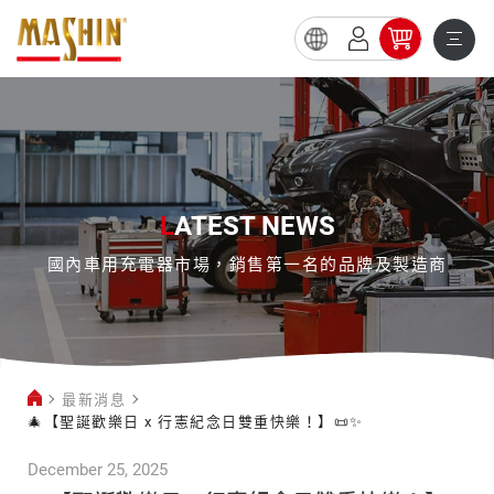
🎄
【聖
誕
歡
樂
L
ATEST NEWS
日
國內車用充電器市場，銷售第一名的品牌及製造商
x
行
憲
紀
最新消息
念
🎄【聖誕歡樂日 x 行憲紀念日雙重快樂！】📜✨
日
December 25, 2025
雙