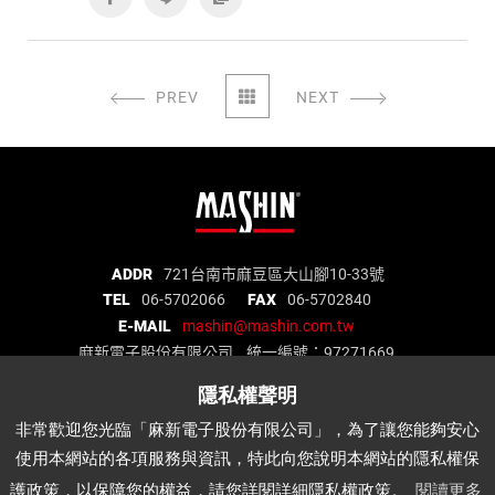
PREV
NEXT
麻
ADDR
721台南市麻豆區大山腳10-33號
TEL
06-5702066
FAX
06-5702840
新
E-MAIL
mashin@mashin.com.tw
電
麻新電子股份有限公司 統一編號：97271669
子
股
份
關於我們
品質認證
最新消息
產品介紹
非常歡迎您光臨「麻新電子股份有限公司」，為了讓您能夠安心
有
代理品牌
經銷據點
說明書下載
APP
使用本網站的各項服務與資訊，特此向您說明本網站的隱私權保
限
公
護政策，以保障您的權益，請您詳閱詳細隱私權政策。
閱讀更多