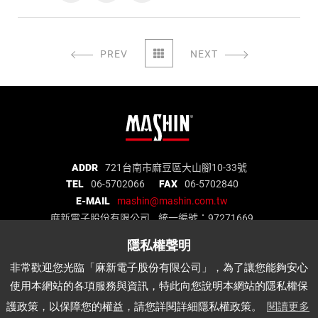
PREV
NEXT
麻
ADDR
721台南市麻豆區大山腳10-33號
TEL
06-5702066
FAX
06-5702840
新
E-MAIL
mashin@mashin.com.tw
電
麻新電子股份有限公司 統一編號：97271669
子
股
份
關於我們
品質認證
最新消息
產品介紹
非常歡迎您光臨「麻新電子股份有限公司」，為了讓您能夠安心
有
代理品牌
經銷據點
說明書下載
APP
使用本網站的各項服務與資訊，特此向您說明本網站的隱私權保
限
公
護政策，以保障您的權益，請您詳閱詳細隱私權政策。
閱讀更多
麻