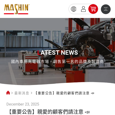
【重
要
公
告】
親
L
ATEST NEWS
愛
國內車用充電器市場，銷售第一名的品牌及製造商
的
顧
客
們
最新消息
【重要公告】親愛的顧客們請注意 📣
請
注
December 23, 2025
意
【重要公告】親愛的顧客們請注意 📣