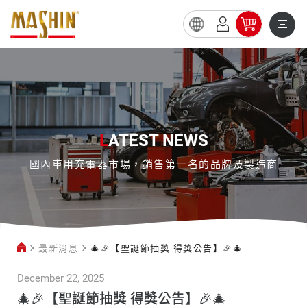
🎄
🎉
【聖
誕
節
L
ATEST NEWS
抽
國內車用充電器市場，銷售第一名的品牌及製造商
獎
得
獎
公
最新消息
🎄🎉【聖誕節抽獎 得獎公告】🎉🎄
告】
🎉
December 22, 2025
🎄
🎄🎉【聖誕節抽獎 得獎公告】🎉🎄