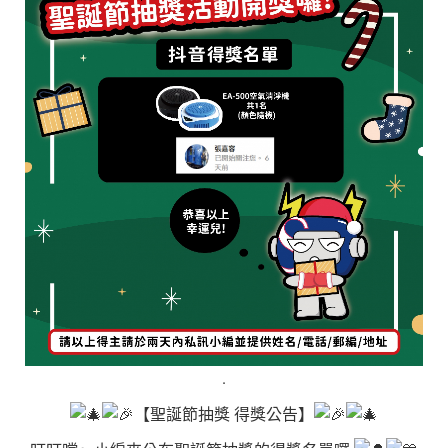
.
【聖誕節抽獎 得獎公告】