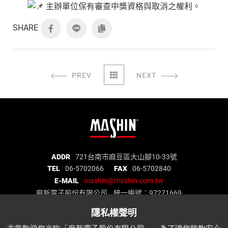
主辦單位保有審查中獎資格與取消之權利。
SHARE
PREV
NEXT
麻
ADDR
721台南市麻豆區大山腳10-33號
TEL
06-5702066
FAX
06-5702840
新
E-MAIL
mashin@mashin.com.tw
電
麻新電子股份有限公司 統一編號：97271669
子
股
份
關於我們
品質認證
最新消息
產品介紹