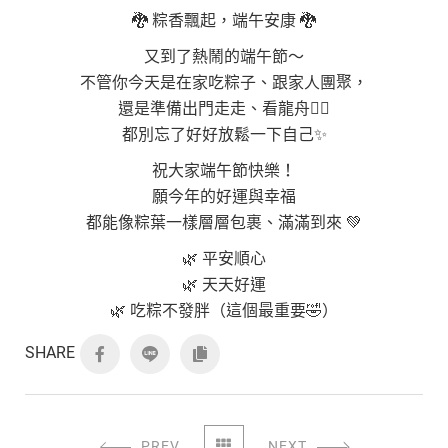
🐉 粽香飄起，端午安康 🐉
又到了熱鬧的端午節～
不管你今天是在家吃粽子、跟家人團聚，
還是準備出門走走、看龍舟🚣‍♂️
都別忘了好好放鬆一下自己✨
祝大家端午節快樂！
願今年的好運與幸福
都能像粽葉一樣層層包裹、滿滿到來 💚
🌿 平安順心
🌿 天天好運
🌿 吃粽不發胖（這個最重要🤣）
SHARE
PREV
NEXT