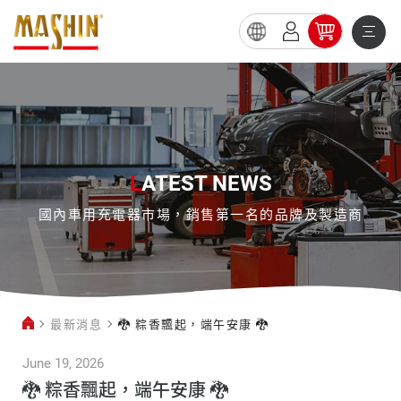
🐉
粽
香
飄
起，
L
ATEST NEWS
端
國內車用充電器市場，銷售第一名的品牌及製造商
午
安
康
🐉
最新消息
🐉 粽香飄起，端午安康 🐉
June 19, 2026
🐉 粽香飄起，端午安康 🐉