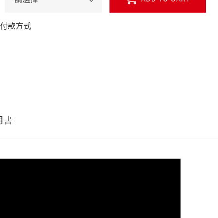
 付款方式
明書