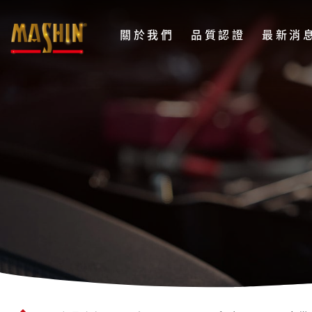
麻
關於我們
品質認證
最新消
新
電
SR
子
系
股
列
份
24V
有
限
20A
公
自
司
備
Menu
電
源
發
電
機