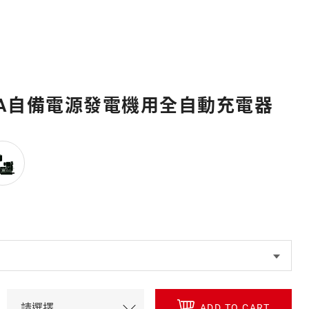
 20A自備電源發電機用全自動充電器
ADD TO CART