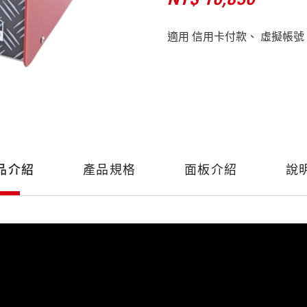
適用 信用卡付款、 虛擬帳號
品介紹
產品規格
面板介紹
說