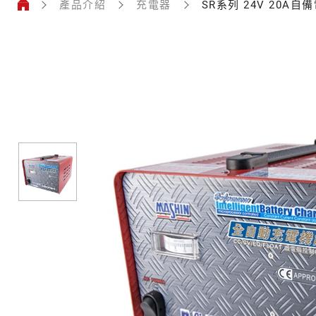
用
產品介紹
充電器
SR系列 24V 20
全
自
動
充
充
電
器
電
器