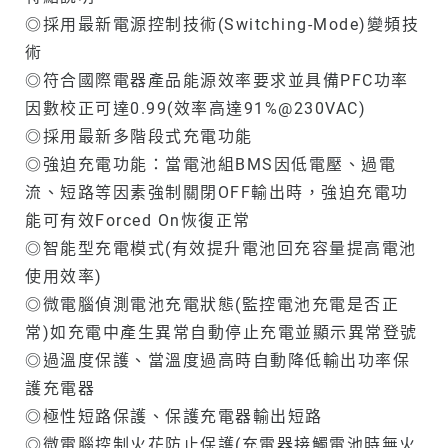
◎採用最新電源控制技術(Switching-Mode)變頻技
術
◎符合國際電器產品能源效率要求並具備PFC功率
因數校正可達0.99(效率高達91%@230VAC)
◎採用最新多階段式充電功能
◎強迫充電功能：當電池組BMS因低電壓、過電
流、短路等因素強制關閉OFF輸出時，強迫充電功
能可有效Forced On恢復正常
◎智能型充電模式(有效提升電池回充容量提高電池
使用效率)
◎微電腦偵測電池充電狀態(監控電池充電是否正
常)如充電中產生異常自動停止充電並顯示異常登號
◎過溫度保護、當溫度過高時自動降低輸出功率保
護充電器
◎極性短路保護、保護充電器輸出短路
◎微電腦控制火花防止保護(充電器接觸電池時無火