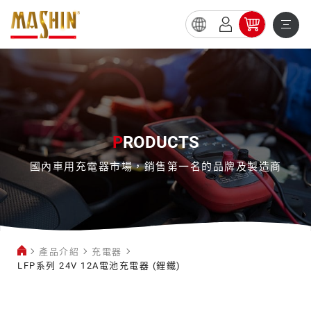
LFP
系
列
24V
12A
P
RODUCTS
電
國內車用充電器市場，銷售第一名的品牌及製造商
池
充
電
器
產品介紹
充電器
(鋰
LFP系列 24V 12A電池充電器 (鋰鐵)
鐵)
充
電