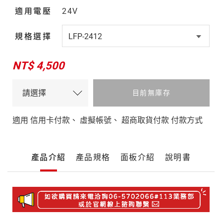
適用電壓
24V
規格選擇
NT$ 4,500
目前無庫存
適用 信用卡付款、 虛擬帳號、 超商取貨付款 付款方式
產
產品介紹
產品規格
面板介紹
說明書
品
詳
細
產
介
品
紹
介
紹