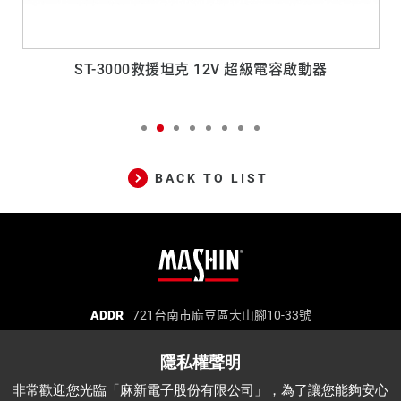
用充電
ST-3000救援坦克 12V 超級電容啟動器
BACK TO LIST
麻
ADDR
721台南市麻豆區大山腳10-33號
TEL
06-5702066
FAX
06-5702840
新
E-MAIL
mashin@mashin.com.tw
電
麻新電子股份有限公司 統一編號：97271669
子
非常歡迎您光臨「麻新電子股份有限公司」，為了讓您能夠安心