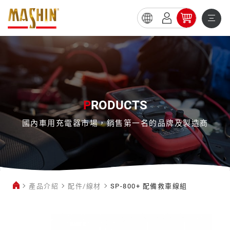
SP-
800+
配
備
救
P
RODUCTS
車
國內車用充電器市場，銷售第一名的品牌及製造商
線
組
產品介紹
配件/線材
SP-800+ 配備救車線組
配
件/
線