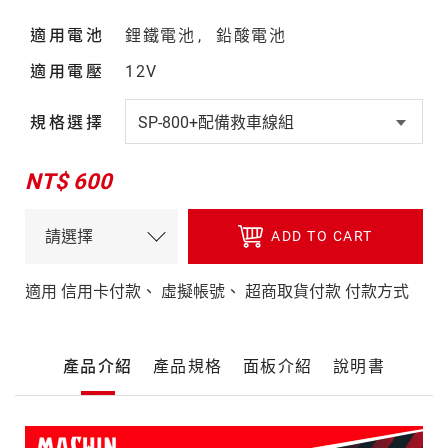
適用電池
鋰鐵電池
鉛酸電池
適用電壓
12V
規格選擇
NT$ 600
ADD TO CART
適用 信用卡付款、 虛擬帳號、 超商取貨付款 付款方式
產
產品介紹
產品規格
面板介紹
說明書
品
詳
細
產
介
品