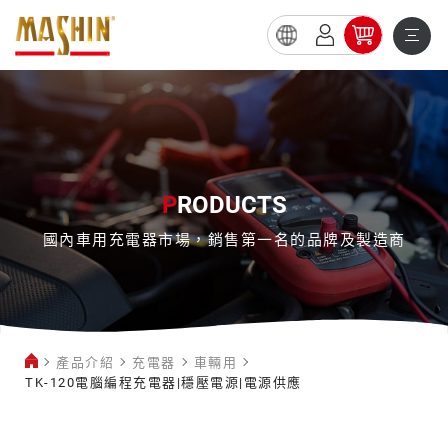
TK-
120
電
腦
編
P
RODUCTS
程
國內車用充電器市場，銷售第一名的品牌及製造商
充
電
器|
穩
產品介紹
充電器
車輛用
壓
TK-120電腦編程充電器|穩壓電源|電源供應
電
車
源|
輛