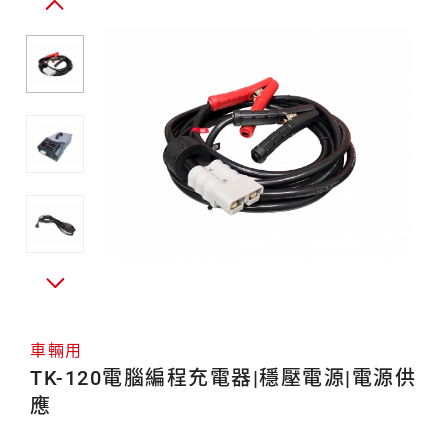
電
用
源
供
應
車輛用
TK-120電腦編程充電器|穩壓電源|電源供
應