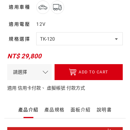
適用車種
適用電壓
12V
規格選擇
NT$ 29,800
ADD TO CART
適用 信用卡付款、 虛擬帳號 付款方式
產
產品介紹
產品規格
面板介紹
說明書
品
詳
細
產
介