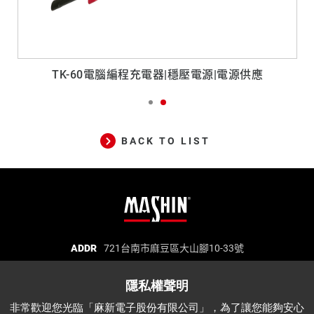
TK-60電腦編程充電器|穩壓電源|電源供應
BACK TO LIST
麻
ADDR
721台南市麻豆區大山腳10-33號
TEL
06-5702066
FAX
06-5702840
新
E-MAIL
mashin@mashin.com.tw
電
麻新電子股份有限公司 統一編號：97271669
子
非常歡迎您光臨「麻新電子股份有限公司」，為了讓您能夠安心