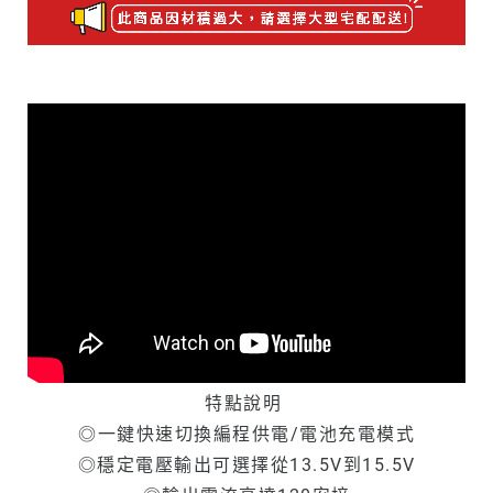
品
紹
介
紹
特點說明
◎一鍵快速切換編程供電/電池充電模式
◎穩定電壓輸出可選擇從13.5V到15.5V