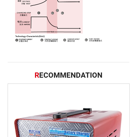
R
ECOMMENDATION