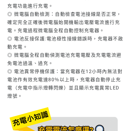
充電功能進行充電。
◎ 微電腦自動檢測：自動檢查電池接線是否正常，
確定完全正確後微電腦始開機輸出電壓電流進行充
電。充電過程微電腦全程自動控制充電器。
◎ 電池反接保護:電池極性接線錯誤時，充電器不啟
動充電。
◎ 微電腦全程自動偵測電池充電電壓及充電電流避
免電池過溫、過充。
◎ 電池異常停機保護：當充電器在12小時內無法對
電池作有效充電達80％以上時，充電器自動停止充
電（充電中指示燈轉閃爍）並且顯示充電異常LED
燈號。