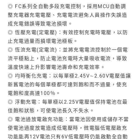
◎ FC系列全自動多段充電控制，採用MCU自動調
整充電器充電電壓、充電電流避免人員操作失誤造
成充電錯誤導致電池損壞。
◎ 恆壓充電(定電壓)：有效控制充電時電壓，以防
止充電過量而損壞電池極板。
◎ 恆流充電(定電流)：並將充電電流控制於一個電
流平穩點上，防止電池充電時大量吸收電流，導致
溫度快速上升影響電池壽命和充電效率。
◎ 均時衡化充電：以每單極2.45V∼2.60V電壓值讓
新舊電池的每個單極都可達到飽和而不過量，使充
電飽和度高達100％。
◎ 浮動充電：每單極以2.25V電壓值保持電池在最
佳飽和狀態，可使電池長久不失水。
◎ 電池過放電啟充功能：當電池因使用或儲存不當
使電池過度放電造成低電壓時，微電腦低電壓啟充
功能能再12V電池只有6V低電壓時仍能啟動全自動