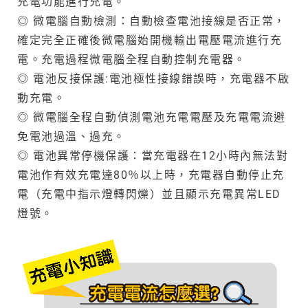
充電功能進行充電。
◎ 微電腦自動檢測：自動檢查電池接線是否正常，
確定完全正確後微電腦始開機輸出電壓電流進行充
電。充電過程微電腦全程自動控制充電器。
◎ 電池反接保護:電池極性接線錯誤時，充電器不啟
動充電。
◎ 微電腦全程自動偵測電池充電電壓及充電電流避
免電池過溫、過充。
◎ 電池異常停機保護：當充電器在12小時內無法對
電池作有效充電達80％以上時，充電器自動停止充
電（充電中指示燈轉閃爍）並且顯示充電異常LED
燈號。