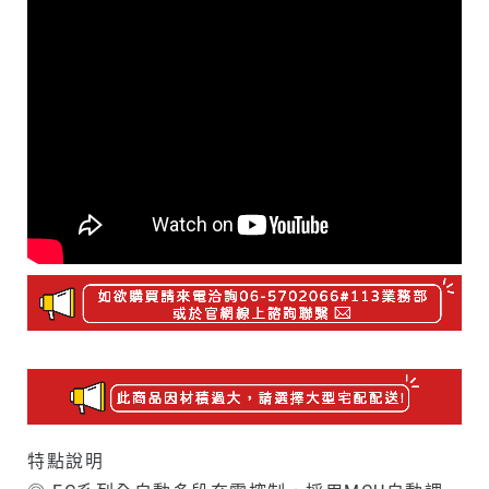
介
品
紹
介
紹
特點說明