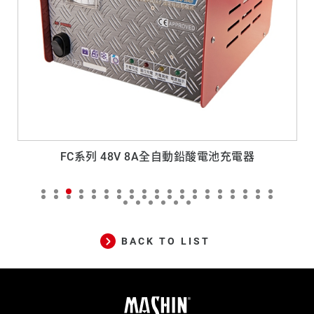
FC系列 48V 8A全自動鉛酸電池充電器
BACK TO LIST