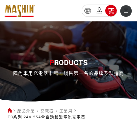
FC
系
列
24V
25A
P
RODUCTS
全
國內車用充電器市場，銷售第一名的品牌及製造商
自
動
鉛
酸
產品介紹
充電器
工業用
電
FC系列 24V 25A全自動鉛酸電池充電器
池
工
充
業