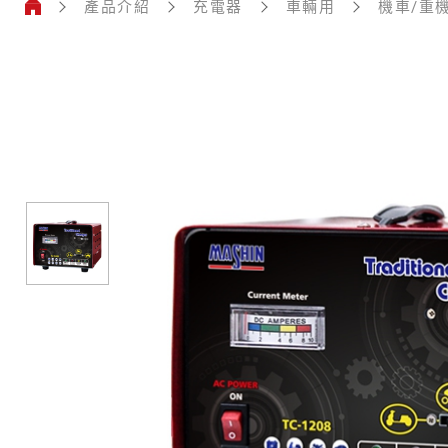
動
產品介紹
充電器
車輛用
機車/重
鉛
酸
電
機
池
車/
重
充
機
電
器