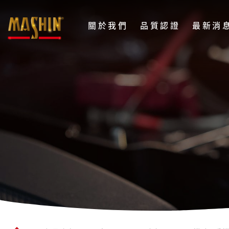
麻
關於我們
品質認證
最新消
新
電
TC
子
系
股
列
份
12V
有
限
6A
公
汽
司
機
Menu
車
專
用
全
自