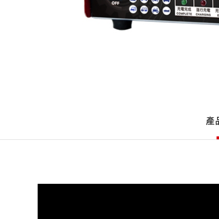
產
品
產
詳
細
介
紹
產
品
介
紹