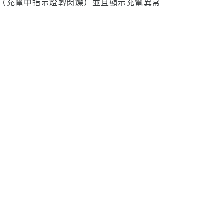
電（充電中指示燈轉閃爍）並且顯示充電異常