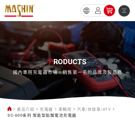
SC-
600
系
列
智
P
RODUCTS
能
國內車用充電器市場，銷售第一名的品牌及製造商
型
鉛
酸
電
產品介紹
充電器
車輛用
汽車/休旅車/ATV
池
SC-600系列 智能型鉛酸電池充電器
充
汽
電
車/