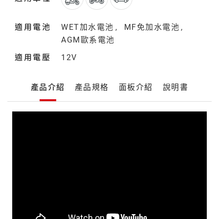
適用電池
WET加水電池
MF免加水電池
AGM歐系電池
適用電壓
12V
產
產品介紹
產品規格
面板介紹
說明書
品
詳
細
產
介
品
紹
介
紹