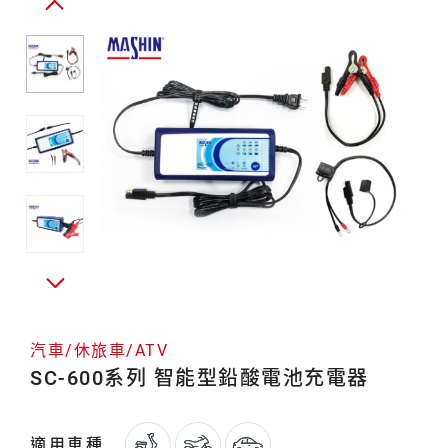
器
休
旅
車/ATV
汽車/休旅車/ATV
SC-600系列 智能型鉛酸電池充電器
適用車種