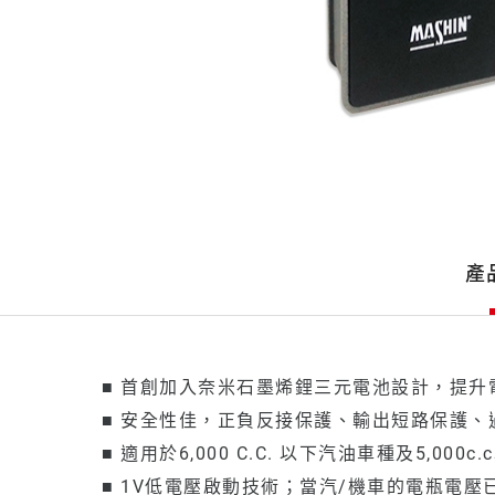
產
品
產
詳
細
介
紹
產
■ 首創加入奈米石墨烯鋰三元電池設計，提
品
介
■ 安全性佳，正負反接保護、輸出短路保護
紹
■ 適用於6,000 C.C. 以下汽油車種及5,000
■ 1V低電壓啟動技術；當汽/機車的電瓶電壓