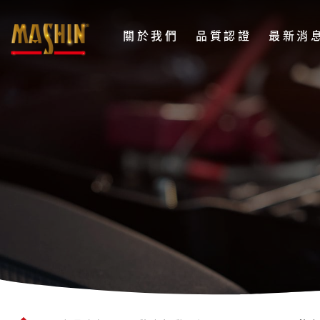
麻
關於我們
品質認證
最新消
新
電
SP-
子
1500+
股
救
份
車
有
限
行
公
動
司
電
Menu
源