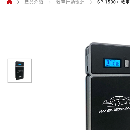
產品介紹
救車行動電源
SP-1500+ 
救
車
行
動
電
源