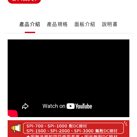
產
產品介紹
產品規格
面板介紹
說明書
品
詳
細
產
介
品
紹
介
紹