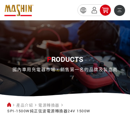
SPI-
1500W
純
正
弦
P
RODUCTS
波
國內車用充電器市場，銷售第一名的品牌及製造商
電
源
轉
換
產品介紹
電源轉換器
器
SPI-1500W純正弦波電源轉換器24V 1500W
24V
電
1500W
源