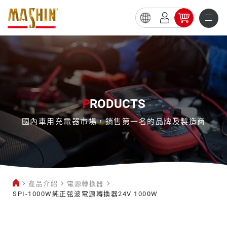
SPI-
1000W
純
正
弦
P
RODUCTS
波
國內車用充電器市場，銷售第一名的品牌及製造商
電
源
轉
換
產品介紹
電源轉換器
器
SPI-1000W純正弦波電源轉換器24V 1000W
24V
電
1000W
源