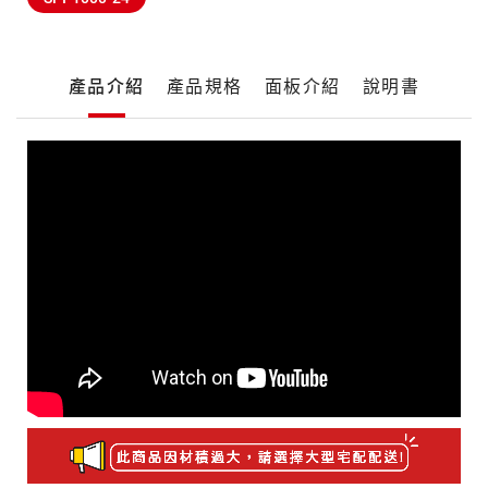
產
產品介紹
產品規格
面板介紹
說明書
品
詳
細
產
介
品
紹
介
紹