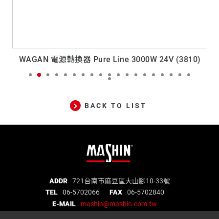
AN 電源轉換器 Pure Line 3000W 24V (3810)
SPI-
BACK TO LIST
麻
ADDR
721台南市麻豆區大山腳10-33號
TEL
06-5702066
FAX
06-5702840
新
E-MAIL
mashin@mashin.com.tw
電
麻新電子股份有限公司 統一編號：97271669
子