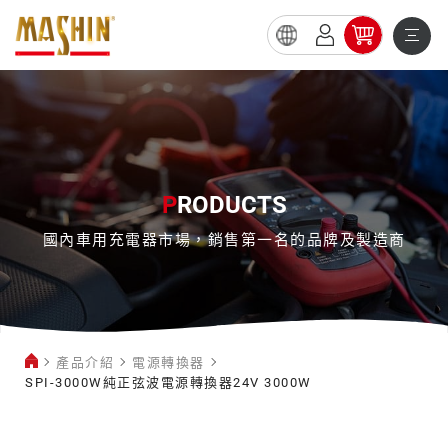
SPI-
3000W
純
正
弦
P
RODUCTS
波
國內車用充電器市場，銷售第一名的品牌及製造商
電
源
轉
換
產品介紹
電源轉換器
器
SPI-3000W純正弦波電源轉換器24V 3000W
24V
電
3000W
源