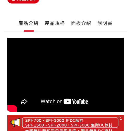
產
產品介紹
產品規格
面板介紹
說明書
品
詳
細
產
介
品
紹
介
紹