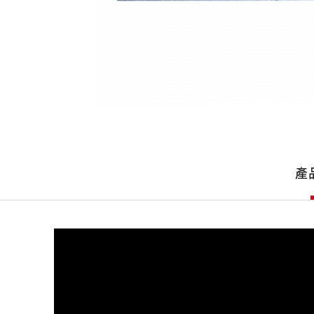
產
品
產
詳
細
介
紹
產
品
介
紹