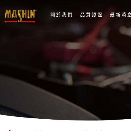
麻
關於我們
品質認證
最新消
新
電
WAGAN
子
摺
股
疊
份
太
有
限
陽
公
能
司
板
Menu
(8213)