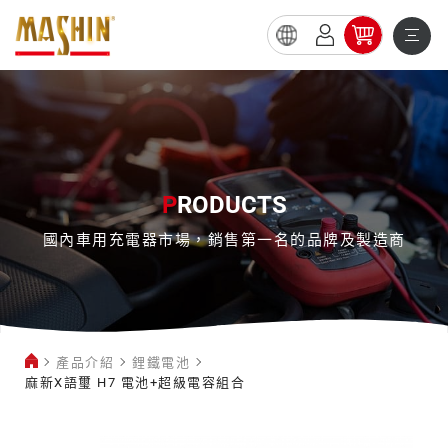
麻
新
X
語
璽
P
RODUCTS
H7
國內車用充電器市場，銷售第一名的品牌及製造商
電
池
+超
級
產品介紹
鋰鐵電池
電
麻新X語璽 H7 電池+超級電容組合
容
鋰
組
鐵