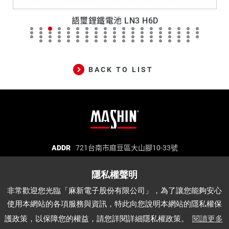
語璽鋰鐵電池 LN3 H6D
BACK TO LIST
麻
ADDR
721台南市麻豆區大山腳10-33號
TEL
06-5702066
FAX
06-5702840
新
E-MAIL
mashin@mashin.com.tw
電
麻新電子股份有限公司 統一編號：97271669
子
非常歡迎您光臨「麻新電子股份有限公司」，為了讓您能夠安心
股
使用本網站的各項服務與資訊，特此向您說明本網站的隱私權保
份
關於我們
品質認證
最新消息
產品介紹
護政策，以保障您的權益，請您詳閱詳細隱私權政策。
閱讀更多
有
代理品牌
經銷據點
說明書下載
APP