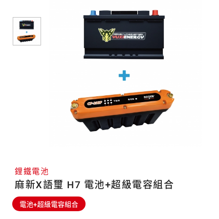
合
電
池
鋰鐵電池
麻新X語璽 H7 電池+超級電容組合
電池+超級電容組合