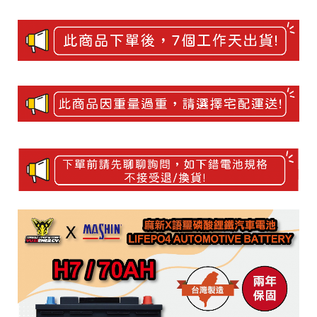
細
產
介
品
紹
介
紹