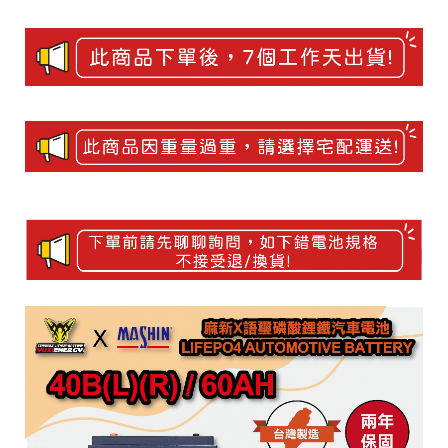
細
產
介
品
紹
介
紹