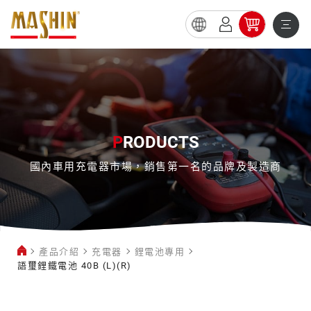
語
璽
鋰
鐵
電
P
RODUCTS
池
國內車用充電器市場，銷售第一名的品牌及製造商
40B
(L)
(R)
產品介紹
充電器
鋰電池專用
語璽鋰鐵電池 40B (L)(R)
鋰
電