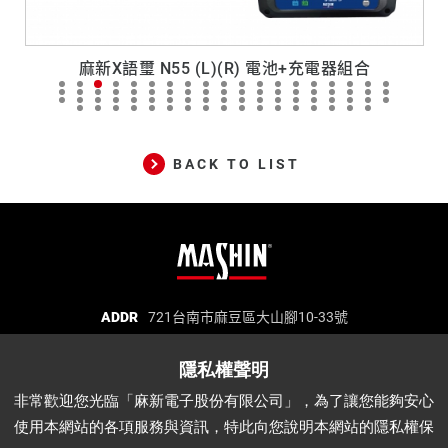
麻新X語璽 N55 (L)(R) 電池+充電器組合
BACK TO LIST
麻
ADDR
721台南市麻豆區大山腳10-33號
TEL
06-5702066
FAX
06-5702840
新
E-MAIL
mashin@mashin.com.tw
電
麻新電子股份有限公司 統一編號：97271669
子
非常歡迎您光臨「麻新電子股份有限公司」，為了讓您能夠安心
股
使用本網站的各項服務與資訊，特此向您說明本網站的隱私權保
份
關於我們
品質認證
最新消息
產品介紹