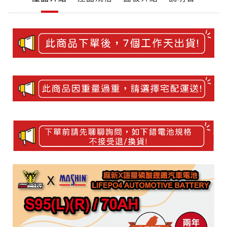
品
詳
細
產
介
品
紹
介
紹