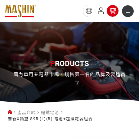
麻
新
X
語
璽
P
RODUCTS
S95
國內車用充電器市場，銷售第一名的品牌及製造商
(L)
(R)
電
池
產品介紹
鋰鐵電池
+超
麻新X語璽 S95 (L)(R) 電池+超級電容組合
級
鋰
電
鐵