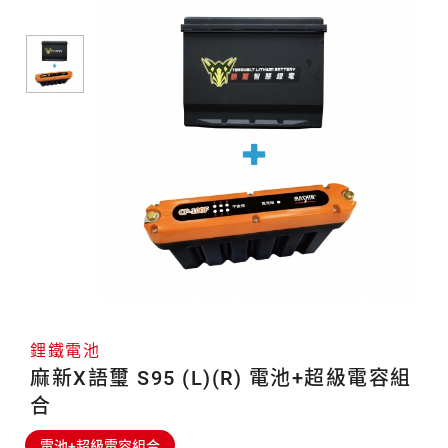
容
電
池
組
合
鋰鐵電池
麻新X語璽 S95 (L)(R) 電池+超級電容組
合
電池+超級電容組合