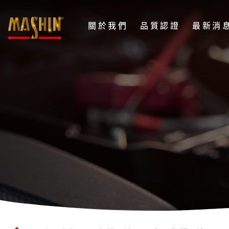
麻
關於我們
品質認證
最新消
新
電
語
子
璽
股
鋰
份
鐵
有
限
電
公
池
司
LN5
Menu
H8D