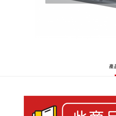
產
品
產
詳
細
介
紹
產
品
介
紹