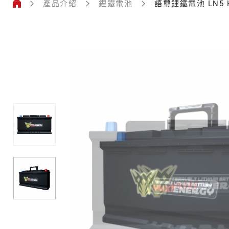
產品介紹
鋰鐵電池
語璽鋰鐵電池 LN5 
鋰
鐵
電
池