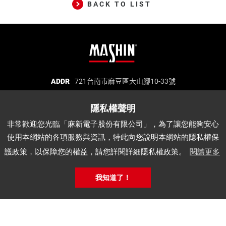
BACK TO LIST
麻
ADDR
721台南市麻豆區大山腳10-33號
TEL
06-5702066
FAX
06-5702840
新
E-MAIL
mashin@mashin.com.tw
電
麻新電子股份有限公司 統一編號：97271669
子
非常歡迎您光臨「麻新電子股份有限公司」，為了讓您能夠安心
股
使用本網站的各項服務與資訊，特此向您說明本網站的隱私權保
份
關於我們
品質認證
最新消息
產品介紹
護政策，以保障您的權益，請您詳閱詳細隱私權政策。
閱讀更多
有
代理品牌
經銷據點
說明書下載
APP
限
我知道了！
公
麻
司
新
公
Copyright © Mashin Electric Corp. All Rights Reserved.
電
網站地圖
‧
網頁設計│鉅潞科技
司
子