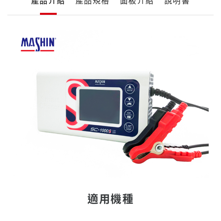
產品介紹
產品規格
面板介紹
說明書
品
詳
細
產
介
品
紹
介
紹
適用機種