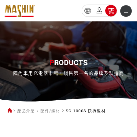
SC-
1000S
快
拆
線
P
RODUCTS
材
國內車用充電器市場，銷售第一名的品牌及製造商
產品介紹
配件/線材
SC-1000S 快拆線材
配
件/
線