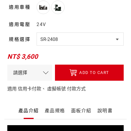
適用車種
適用電壓
24V
規格選擇
NT$ 3,600
ADD TO CART
適用 信用卡付款、 虛擬帳號 付款方式
產
產品介紹
產品規格
面板介紹
說明書
品
詳
細
產
介