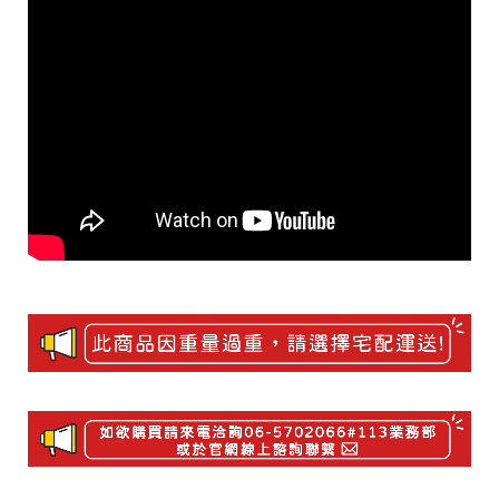
品
紹
介
紹