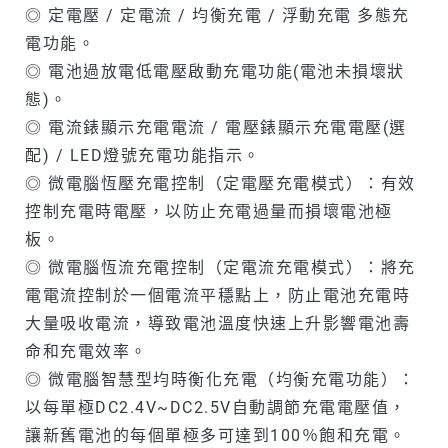
◎ 定電壓 / 定電流 / 均衡充電 / 浮動充電 多態充
電功能。
◎ 電池過放電低電壓啟動充電功能(電池未損壞狀
態)。
◎ 電流錶顯示充電電流 / 電壓錶顯示充電電壓(選
配) / LED燈號充電功能指示。
◎ 微電腦恆壓充電控制（定電壓充電模式）：有效
控制充電時電壓，以防止充電過量而損壞電池極
板。
◎ 微電腦恆流充電控制（定電流充電模式）：將充
電電流控制於一個電流平穩點上，防止電池充電時
大量吸收電流，導致電池溫度快速上升影響電池壽
命和充電效率。
◎ 微電腦智慧型均時衡化充電（均衡充電功能）：
以每單極DC2.4V~DC2.5V自動調節充電電壓值，
讓新舊電池的每個單極多可達到100％飽和充電。