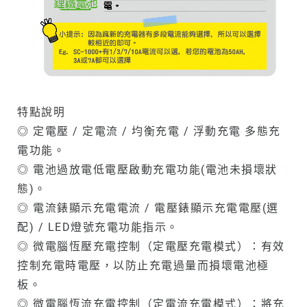
特點說明
◎ 定電壓 / 定電流 / 均衡充電 / 浮動充電 多態充
電功能。
◎ 電池過放電低電壓啟動充電功能(電池未損壞狀
態)。
◎ 電流錶顯示充電電流 / 電壓錶顯示充電電壓(選
配) / LED燈號充電功能指示。
◎ 微電腦恆壓充電控制（定電壓充電模式）：有效
控制充電時電壓，以防止充電過量而損壞電池極
板。
◎ 微電腦恆流充電控制（定電流充電模式）：將充