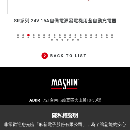
SR系列 24V 15A自備電源發電機用全自動充電器
BACK TO LIST
麻
ADDR
721台南市麻豆區大山腳10-33號
TEL
06-5702066
FAX
06-5702840
新
E-MAIL
mashin@mashin.com.tw
電
麻新電子股份有限公司 統一編號：97271669
子
非常歡迎您光臨「麻新電子股份有限公司」，為了讓您能夠安心
股