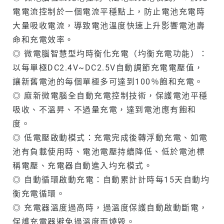
電電流控制於一個電流平穩點上，防止電池充電時
大量吸收電流，導致電池溫度快速上升影響電池壽
命和充電效率。
◎ 微電腦智慧型均時衡化充電（均衡充電功能）：
以每單極DC2.4V~DC2.5V自動調節充電電壓值，
讓新舊電池的每個單極多可達到100％飽和充電。
◎ 麻新微電腦全自動充電控制技術，保護電池平穩
吸收、不溫昇、不過量充電，達到電池應有飽和
度。
◎ 低電壓啟動模式：充電完成後轉浮動充電、如電
池有負載使用時、電池電壓持續降低、低於電池標
稱電壓、充電器自動進入均充模式。
◎ 自動循環啟動充電：自動累計計時每15天自動均
衡充電循環。
◎ 充電器溫度過高時，過溫度保護自動啟動斷電，
保護充電器避免過溫度而燒毀。