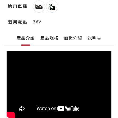
適用車種
適用電壓
36V
產
產品介紹
產品規格
面板介紹
說明書
品
詳
細
產
介
品
紹
介
紹