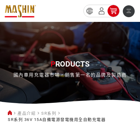
SR
系
列
36V
15A
P
RODUCTS
自
國內車用充電器市場，銷售第一名的品牌及製造商
備
電
源
發
產品介紹
SR系列
電
SR系列 36V 15A自備電源發電機用全自動充電器
機
工
用
業