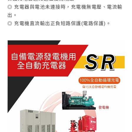
◎ 充電器與電池未連接時，充電機無電壓、電流輸
出。
◎ 充電機直流輸出正負短路保護(電路保護)。