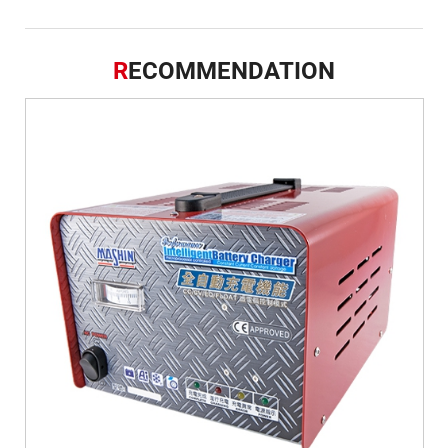
R
ECOMMENDATION