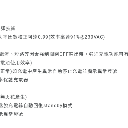
)變頻技術
數校正可達0.99(效率高達91%@230VAC)
流、短路等因素強制關閉OFF輸出時，強迫充電功能可有效F
電池使用效率)
否正常)如充電中產生異常自動停止充電並顯示異常登號
率保護充電器
無火花產生)
充電器自動回復standby模式
示異常燈號