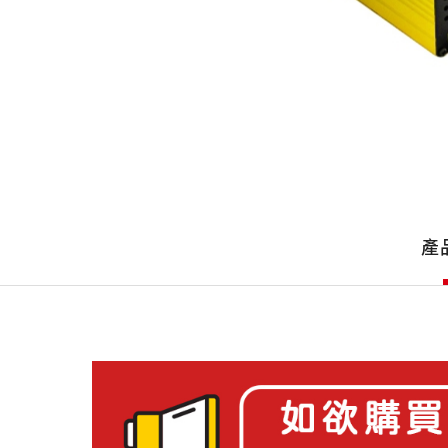
產
品
產
詳
細
介
紹
產
品
介
紹