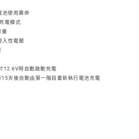
延長電池使用壽命
需求充電模式
容量
池受入性電壓
壞
小於12.6V時自動啟動充電
ance執行15天後自動由第一階段重新執行電池充電