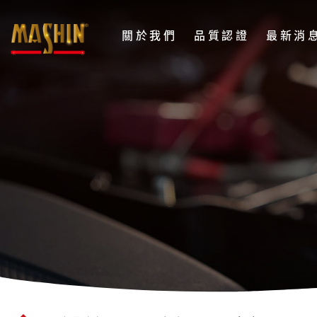
麻
關於我們
品質認證
最新消
新
電
LFP
子
系
股
列
份
48V
有
限
15A
公
電
司
池
Menu
充
電
器
(鉛
酸)