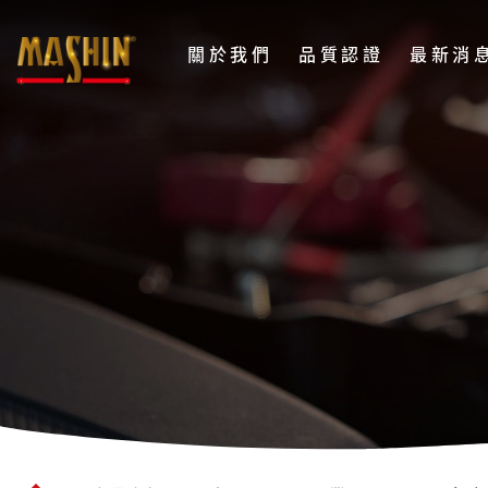
麻
關於我們
品質認證
最新消
新
電
LFP
子
系
股
列
份
48V
有
限
15A
公
充
司
電
Menu
器
(鋰
三
元)