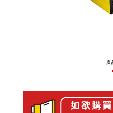
產
品
產
詳
細
介
紹
產
品
介
紹