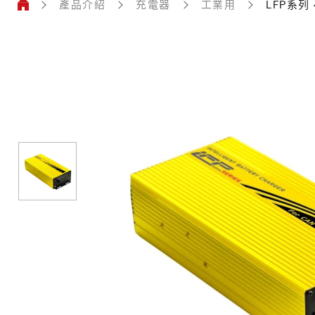
產品介紹
充電器
工業用
LFP系列 
工
業
用