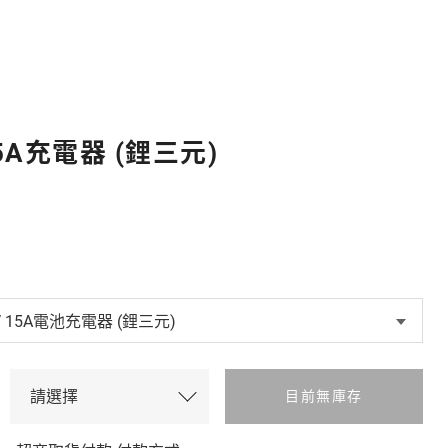
15A充電器 (鋰三元)
目前無庫存