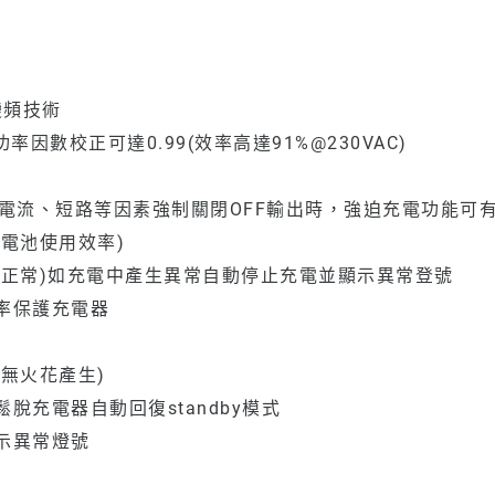
)變頻技術
數校正可達0.99(效率高達91%@230VAC)
流、短路等因素強制關閉OFF輸出時，強迫充電功能可有效F
電池使用效率)
否正常)如充電中產生異常自動停止充電並顯示異常登號
率保護充電器
無火花產生)
充電器自動回復standby模式
示異常燈號