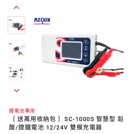
鉛
電
池
酸/
專
鋰
用
鐵
電
池
12/24V
雙
模
充
電
器
鋰電池專用
｛ 送萬用收納包 ｝SC-1000S 智慧型 鉛
酸/鋰鐵電池 12/24V 雙模充電器