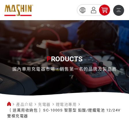
｛
送
萬
用
收
P
RODUCTS
納
國內車用充電器市場，銷售第一名的品牌及製造商
包
｝
SC-
1000S
產品介紹
充電器
鋰電池專用
智
｛ 送萬用收納包 ｝SC-1000S 智慧型 鉛酸/鋰鐵電池 12/24V
慧
雙模充電器
型
鋰