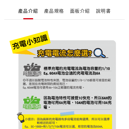
產
產品介紹
產品規格
面板介紹
說明書
品
詳
細
產
介
品
紹
介
紹