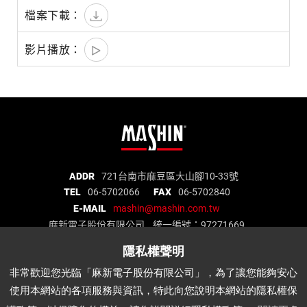
麻
ADDR
721台南市麻豆區大山腳10-33號
TEL
06-5702066
FAX
06-5702840
新
E-MAIL
mashin@mashin.com.tw
電
麻新電子股份有限公司 統一編號：97271669
子
股
份
關於我們
品質認證
最新消息
產品介紹
非常歡迎您光臨「麻新電子股份有限公司」，為了讓您能夠安心
有
代理品牌
經銷據點
說明書下載
APP
使用本網站的各項服務與資訊，特此向您說明本網站的隱私權保
限