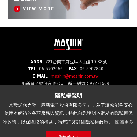
VIEW MORE
麻
ADDR
721台南市麻豆區大山腳10-33號
TEL
06-5702066
FAX
06-5702840
新
E-MAIL
mashin@mashin.com.tw
電
麻新電子股份有限公司 統一編號：97271669
子
股
份
關於我們
品質認證
最新消息
產品介紹
非常歡迎您光臨「麻新電子股份有限公司」，為了讓您能夠安心
有
代理品牌
經銷據點
說明書下載
APP
使用本網站的各項服務與資訊，特此向您說明本網站的隱私權保
限
公
護政策，以保障您的權益，請您詳閱詳細隱私權政策。
閱讀更多
麻
司
新
公
Copyright © Mashin Electric Corp. All Rights Reserved.