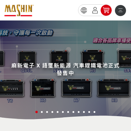
SC系列智慧型充電器再升級
車用充電器品牌及製造商
車用充電器品牌與製造商
麻新代理品牌WAGAN
麻新電子 X 語璽新能源 汽車鋰鐵電池正式
麻新電子正式併購語璽新能源 踏入汽車鋰
麻新代理品牌WAGAN
SP救車行動電源全新升級
ST系列 現正熱賣中!!
全館免運公告
出貨時間公告
嚴防詐騙
積極於拓展電子電器產品的開發，並提供客戶產
積極於拓展電子電器產品的開發，並提供客戶產
WAGAN CORPORATION美國知名汽車配件製
新增EFB電池專屬充電模式與3分鐘螢幕休眠模
鐵電池市場
發售中
四季通用冷暖坐墊-清涼販售中
式，使用更直覺更便利!
品ODM或OEM服務
品ODM或OEM服務
造商